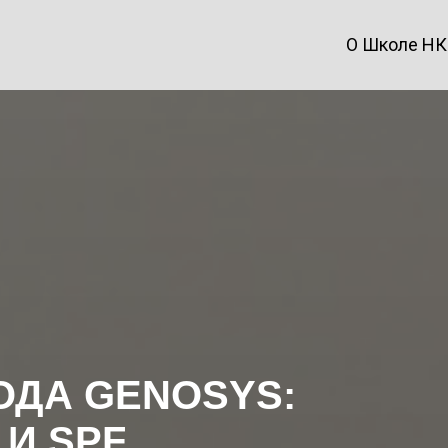
О Школе Н
ОДА GENOSYS:
И SPF