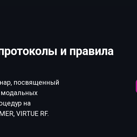
ротоколы и правила
инар, посвященный
имодальных
оцедур на
ER, VIRTUE RF.